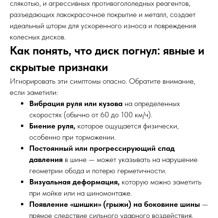
слякотью, и агрессивных противогололедных реагентов,
разъедающих лакокрасочное покрытие и металл, создает
идеальный шторм для ускоренного износа и повреждения
колесных дисков.
Как понять, что диск погнул: явные и
скрытые признаки
Игнорировать эти симптомы опасно. Обратите внимание,
если заметили:
Вибрация руля или кузова
на определенных
скоростях (обычно от 60 до 100 км/ч).
Биение руля,
которое ощущается физически,
особенно при торможении.
Постоянный или прогрессирующий спад
давления
в шине — может указывать на нарушение
геометрии обода и потерю герметичности.
Визуальная деформация,
которую можно заметить
при мойке или на шиномонтаже.
Появление «шишки» (грыжи) на боковине шины
—
прямое следствие сильного ударного воздействия,