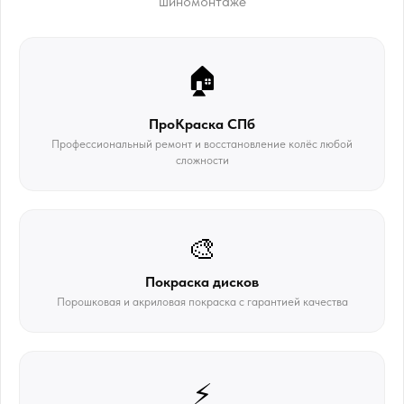
шиномонтаже
🏠
ПроКраска СПб
Профессиональный ремонт и восстановление колёс любой
сложности
🎨
Покраска дисков
Порошковая и акриловая покраска с гарантией качества
⚡