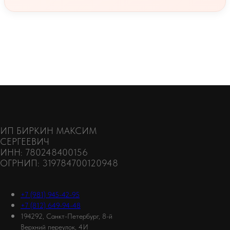
ИП БИРКИН МАКСИМ
СЕРГЕЕВИЧ
ИНН: 780248400156
ОГРНИП: 319784700120948
+7 (981) 945-42-95
+7 (812) 649-94-48
194292, Санкт-Петербург, 8-й
Верхний переулок, 4И