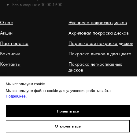
Без выходных с 10.00-19.00
О нас
Экспресс-покраска дисков
Акции
Акриловая покраска дисков
Партнерство
Порошковая покраска дисков
Вакансии
Покраска дисков в два цвета
Контакты
Покраска легкосплавных
дисков
Мы используем cookie
Мы используем файлы cookie для улучшения работы сайта.
Подробнее.
Принять все
Вся информация на сайте носит информационный характер и
не является публичной офертой.
Отклонить все
© ПроКраска
prokraskaspb@mail.ru