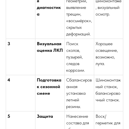
я
геометрии,
шиномонтаже
диагностик
выявление
, визуальный
а
трещин,
осмотр.
«восьмёрок»,
скрытых
деформаций.
3
Визуальная
Поиск
Хорошее
оценка ЛКП
сколов,
освещение,
пузырей,
возможно,
следов
лупа.
коррозии.
4
Подготовка
Сбалансиров
Шиномонтаж
к сезонной
анная
ный станок,
смене
установка
балансирово
летней
чный станок.
резины.
5
Защита
Нанесение
Воск/
состава для
герметик для