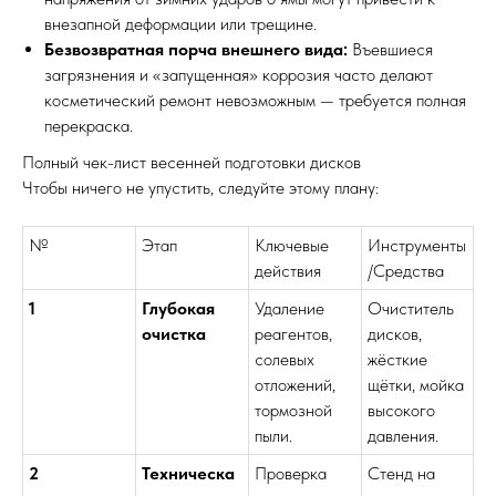
внезапной деформации или трещине.
Безвозвратная порча внешнего вида:
Въевшиеся
загрязнения и «запущенная» коррозия часто делают
косметический ремонт невозможным — требуется полная
перекраска.
Полный чек-лист весенней подготовки дисков
Чтобы ничего не упустить, следуйте этому плану:
№
Этап
Ключевые
Инструменты
действия
/Средства
1
Глубокая
Удаление
Очиститель
очистка
реагентов,
дисков,
солевых
жёсткие
отложений,
щётки, мойка
тормозной
высокого
пыли.
давления.
2
Техническа
Проверка
Стенд на