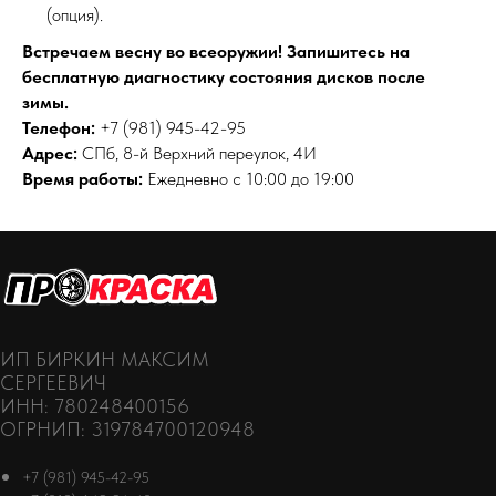
(опция).
Встречаем весну во всеоружии! Запишитесь на
бесплатную диагностику состояния дисков после
зимы.
Телефон:
+7 (981) 945-42-95
Адрес:
СПб, 8-й Верхний переулок, 4И
Время работы:
Ежедневно с 10:00 до 19:00
ИП БИРКИН МАКСИМ
СЕРГЕЕВИЧ
ИНН: 780248400156
ОГРНИП: 319784700120948
+7 (981) 945-42-95