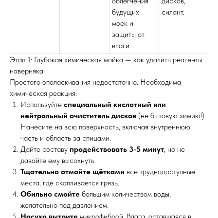
облегчения
дисков,
будущих
силант.
моек и
защиты от
влаги.
Этап 1: Глубокая химическая мойка — как удалить реагенты
наверняка
Простого ополаскивания недостаточно. Необходима
химическая реакция:
Используйте
специальный кислотный или
нейтральный очиститель дисков
(не бытовую химию!).
Нанесите на всю поверхность, включая внутреннюю
часть и область за спицами.
Дайте составу
продействовать 3-5 минут
, но не
давайте ему высохнуть.
Тщательно отмойте щётками
все труднодоступные
места, где скапливается грязь.
Обильно смойте
большим количеством воды,
желательно под давлением.
Насухо вытрите
микрофиброй. Влага, оставшаяся в